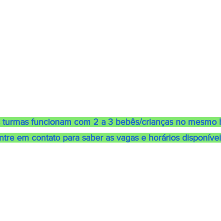
 turmas funcionam com 2 a 3 bebês/crianças no mesmo h
ntre em contato para saber as vagas e horários disponívei