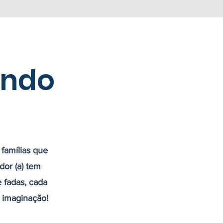
ando
famílias que
or (a) tem
 fadas, cada
 imaginação!