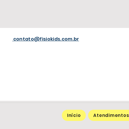
contato
@fisiokids.com.br
Início
Atendimento